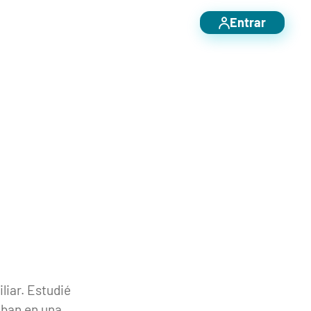
Entrar
liar. Estudié
aban en una