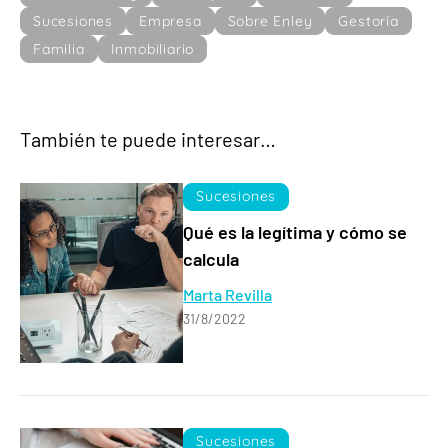
Sucesiones
Empresa
Sobre Enley
Gestoría
Familia
Inmobiliario
También te puede interesar…
Sucesiones
Qué es la legítima y cómo se
calcula
Marta Revilla
31/8/2022
Sucesiones