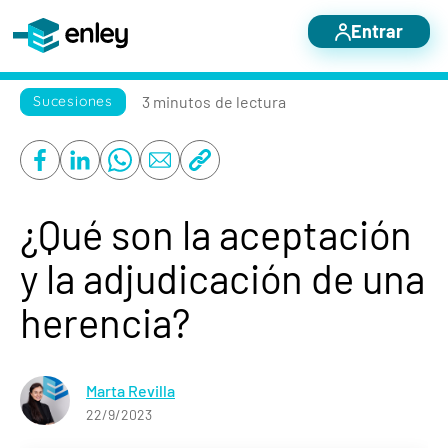
Entrar
Servicios destacados
3 minutos
de lectura
Sucesiones
Otros servicios
Nosotros
Blog
¿Qué son la aceptación
Casos de éxito
y la adjudicación de una
Contacto
herencia?
Marta Revilla
22/9/2023