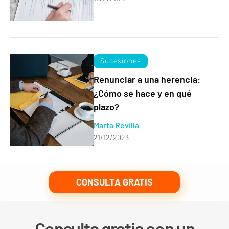
Sucesiones
Renunciar a una herencia:
¿Cómo se hace y en qué
plazo?
Marta Revilla
21/12/2023
CONSULTA GRATIS
Consulta gratis con un