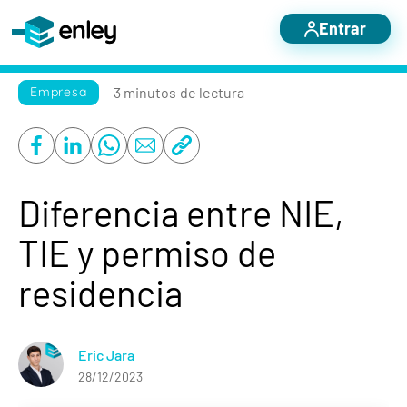
Entrar
Servicios destacados
3 minutos
de lectura
Empresa
Otros servicios
Nosotros
Blog
Diferencia entre NIE,
Casos de éxito
TIE y permiso de
Contacto
residencia
Eric Jara
28/12/2023