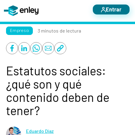
Entrar
Servicios destacados
3 minutos
de lectura
Empresa
Otros servicios
Nosotros
Blog
Estatutos sociales:
Casos de éxito
¿qué son y qué
Contacto
contenido deben de
tener?
Eduardo Díaz