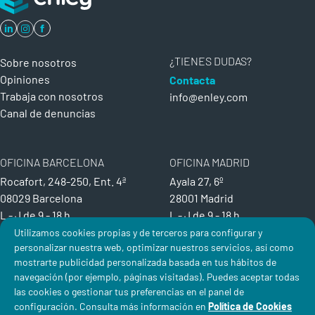
in
f
¿TIENES DUDAS?
Sobre nosotros
Opiniones
Contacta
Trabaja con nosotros
info@enley.com
Canal de denuncias
OFICINA BARCELONA
OFICINA MADRID
Rocafort, 248-250, Ent. 4ª
Ayala 27, 6º
08029 Barcelona
28001 Madrid
L - J de
9 - 18 h
L - J de
9 - 18 h
V de
9 - 15 h
V de
9 - 15 h
Utilizamos cookies propias y de terceros para configurar y
personalizar nuestra web, optimizar nuestros servicios, así como
T. 93 159 24 28
T. 91 417 25 85
mostrarte publicidad personalizada basada en tus hábitos de
Política de Privacidad
Aviso Legal
Política de Cookies
navegación (por ejemplo, páginas visitadas). Puedes aceptar todas
las cookies o gestionar tus preferencias en el panel de
Condiciones de Contratación
configuración. Consulta más información en
Política de Cookies