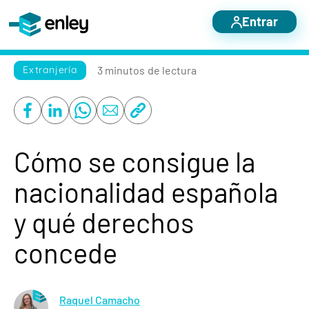
Entrar
Servicios destacados
3 minutos
de lectura
Extranjería
Otros servicios
Nosotros
Blog
Cómo se consigue la
Casos de éxito
nacionalidad española
Contacto
y qué derechos
concede
Raquel Camacho