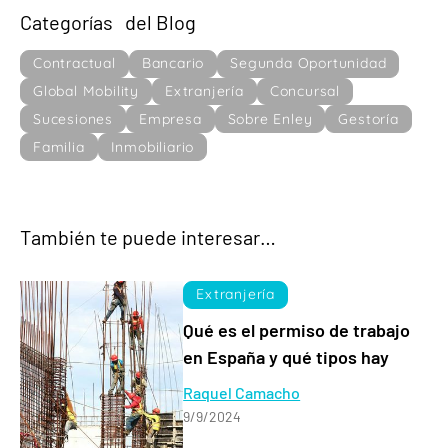
Categorías del Blog
Contractual
Bancario
Segunda Oportunidad
Global Mobility
Extranjería
Concursal
Sucesiones
Empresa
Sobre Enley
Gestoría
Familia
Inmobiliario
También te puede interesar…
Extranjería
Qué es el permiso de trabajo
en España y qué tipos hay
Raquel Camacho
9/9/2024