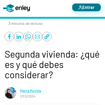
Entrar
Servicios destacados
3 minutos
de lectura
Otros servicios
Nosotros
Blog
Segunda vivienda: ¿qué
Casos de éxito
es y qué debes
Contacto
considerar?
Marta Revilla
27/3/2024