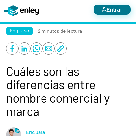
Entrar
Servicios destacados
2 minutos
de lectura
Empresa
Otros servicios
Nosotros
Blog
Cuáles son las
Casos de éxito
diferencias entre
Contacto
nombre comercial y
marca
Eric Jara