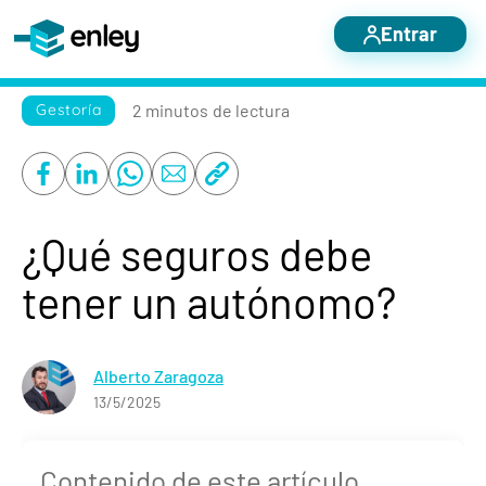
Entrar
Servicios destacados
2 minutos
de lectura
Gestoría
Otros servicios
Nosotros
Blog
¿Qué seguros debe
Casos de éxito
tener un autónomo?
Contacto
Alberto Zaragoza
13/5/2025
Contenido de este artículo