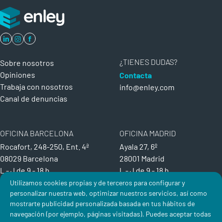
in
f
¿TIENES DUDAS?
Sobre nosotros
Opiniones
Contacta
Trabaja con nosotros
info@enley.com
Canal de denuncias
OFICINA BARCELONA
OFICINA MADRID
Rocafort, 248-250, Ent. 4ª
Ayala 27, 6º
08029 Barcelona
28001 Madrid
L - J de
9 - 18 h
L - J de
9 - 18 h
V de
9 - 15 h
V de
9 - 15 h
Utilizamos cookies propias y de terceros para configurar y
personalizar nuestra web, optimizar nuestros servicios, así como
T. 93 159 24 28
T. 91 417 25 85
mostrarte publicidad personalizada basada en tus hábitos de
Política de Privacidad
Aviso Legal
Política de Cookies
navegación (por ejemplo, páginas visitadas). Puedes aceptar todas