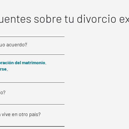
uentes sobre tu divorcio 
tuo acuerdo?
bración del matrimonio
.
arse
.
do?
vive en otro país?