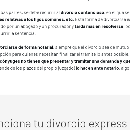
as partes, se debe recurrir al
divorcio contencioso
, en el que s
es relativas a los hijos comunes, etc
. Esta forma de divorciarse
ado por un abogado y un procurador y
tarda más en resolverse
, p
urrir la sentencia.
vorciarse de forma notarial
, siempre que el divorcio sea de mutuo
ción para quienes necesitan finalizar el trámite lo antes posible. 
 cónyuges no tienen que presentar y tramitar una demanda y que, e
ende de los plazos del propio juzgado)
lo hacen ante notario
, alg
ciona tu divorcio expres