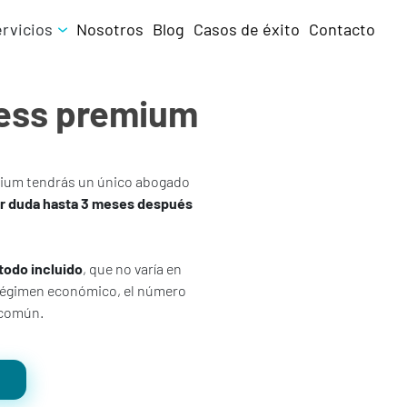
ervicios
Nosotros
Blog
Casos de éxito
Contacto
ress premium
mium tendrás un único abogado
er duda hasta 3 meses después
todo incluido
, que no varía en
l régimen económico, el número
 común.