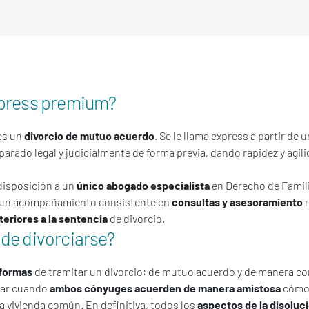
xpress premium?
es un
divorcio de mutuo acuerdo
. Se le llama express a partir de
parado legal y judicialmente de forma previa, dando rapidez y agili
isposición a un
único abogado especialista
en Derecho de Famil
ye un acompañamiento consistente en
consultas y asesoramiento
r
eriores a la sentencia
de divorcio.
 de divorciarse?
formas
de tramitar un divorcio: de mutuo acuerdo y de manera co
tar cuando
ambos cónyuges acuerden de manera amistosa
cómo 
 la vivienda común. En definitiva, todos los
aspectos de la disoluc