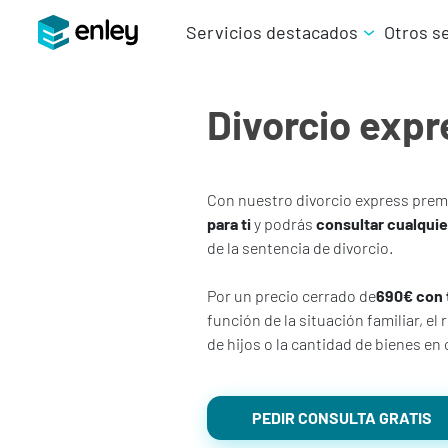
Servicios destacados
Otros s
Divorcio exp
Con nuestro divorcio express pre
para ti
y podrás
consultar cualqui
de la sentencia de divorcio.
Por un precio cerrado de
690
€ con 
función de la situación familiar, e
de hijos o la cantidad de bienes en
PEDIR CONSULTA GRATIS