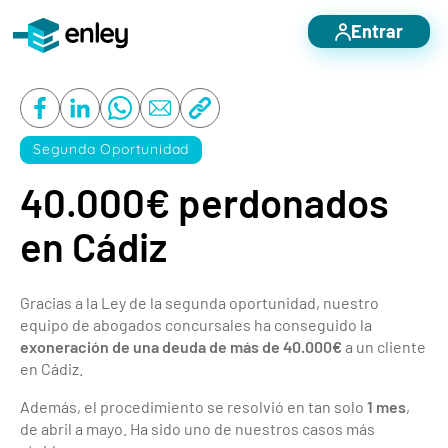
Entrar
Servicios destacados
Otros servicios
Segunda Oportunidad
Nosotros
40.000€ perdonados
Blog
en Cádiz
Casos de éxito
Contacto
Gracias a la Ley de la segunda oportunidad, nuestro
equipo de abogados concursales ha conseguido la
exoneración de una deuda de más de 40.000€
a un cliente
en Cádiz.
Además, el procedimiento se resolvió en tan solo
1 mes
,
de abril a mayo. Ha sido uno de nuestros casos más