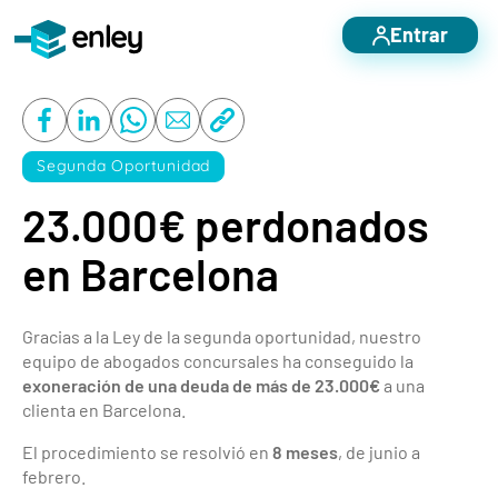
Entrar
Servicios destacados
Otros servicios
Segunda Oportunidad
Nosotros
23.000€ perdonados
Blog
en Barcelona
Casos de éxito
Contacto
Gracias a la Ley de la segunda oportunidad, nuestro
equipo de abogados concursales ha conseguido la
exoneración de una deuda de más de 23.000€
a una
clienta en Barcelona.
El procedimiento se resolvió en
8 meses
, de junio a
febrero.