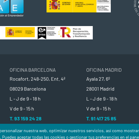
OFICINA BARCELONA
OFICINA MADRID
Rocafort, 248-250, Ent. 4ª
Ayala 27, 6º
08029 Barcelona
28001 Madrid
L - J de
9 - 18 h
L - J de
9 - 18 h
V de
9 - 15 h
V de
9 - 15 h
T. 93 159 24 28
T. 91 417 25 85
y personalizar nuestra web, optimizar nuestros servicios, así como mostra
nes de Contratación
. Puedes aceptar todas las cookies o gestionar tus preferencias en el pan