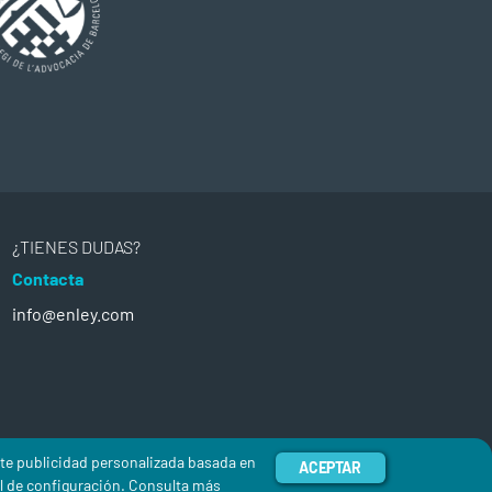
¿TIENES DUDAS?
Contacta
info@enley.com
rte publicidad personalizada basada en
ACEPTAR
el de configuración. Consulta más