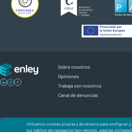
Sobre nosotros
Opiniones
in
f
Trabaja con nosotros
Canal de denuncias
Utilizamos cookies propias y de terceros para configurar 
Política de Privacidad
Aviso Legal
Política de Cookies
Condicio
tus hábitos de navegación (por ejemplo, páginas visitadas)