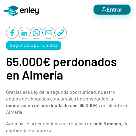
Entrar
Servicios destacados
Otros servicios
Segunda Oportunidad
Nosotros
65.000€ perdonados
Blog
en Almería
Casos de éxito
Contacto
Gracias a la Ley de la segunda oportunidad, nuestro
equipo de abogados concursales ha conseguido la
exoneración de una deuda de casi 65.000€
a un cliente en
Almería.
Además, el procedimiento se resolvió en
solo 5 meses
, de
septiembre a febrero.